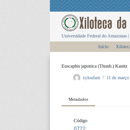
P
u
l
a
r
p
Universidade Federal do Amazonas | 
a
r
Início
Xilotec
a
o
c
o
Euscaphis japonica (Thunb.) Kanitz
n
t
xyloufam
11 de março
e
ú
d
o
Metadados
Código
0772