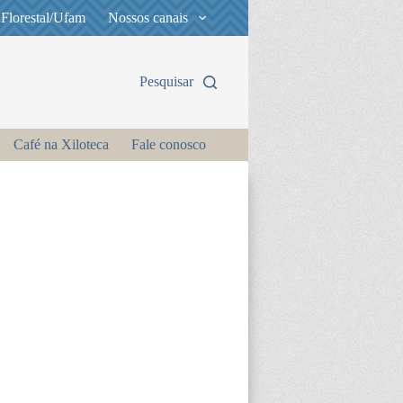
 Florestal/Ufam
Nossos canais
Pesquisar
Café na Xiloteca
Fale conosco