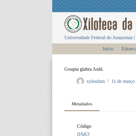
P
u
l
a
r
p
Universidade Federal do Amazonas | 
a
r
Início
Xilotec
a
o
c
o
Goupia glabra Aubl.
n
t
xyloufam
11 de março
e
ú
d
o
Metadados
Código
0562