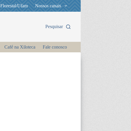
 Florestal/Ufam
Nossos canais
Pesquisar
Café na Xiloteca
Fale conosco