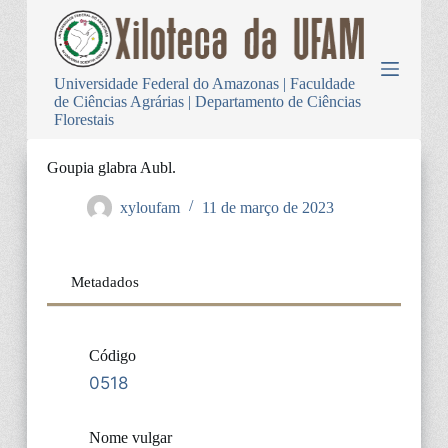
P
u
l
a
Universidade Federal do Amazonas | Faculdade
r
de Ciências Agrárias | Departamento de Ciências
p
Florestais
a
r
a
Goupia glabra Aubl.
o
c
xyloufam
11 de março de 2023
o
n
t
e
Metadados
ú
d
o
Código
0518
Nome vulgar