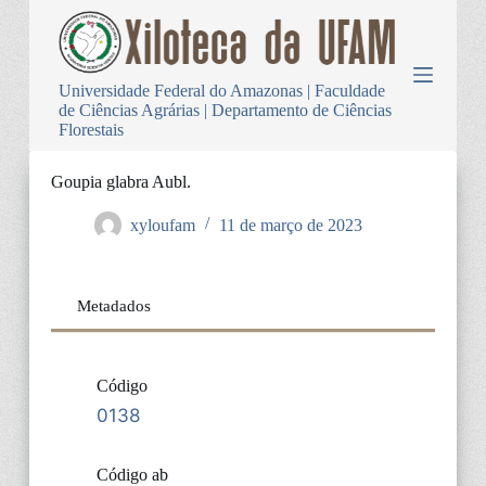
P
u
l
a
Universidade Federal do Amazonas | Faculdade
r
de Ciências Agrárias | Departamento de Ciências
p
Florestais
a
r
a
Goupia glabra Aubl.
o
c
xyloufam
11 de março de 2023
o
n
t
e
Metadados
ú
d
o
Código
0138
Código ab