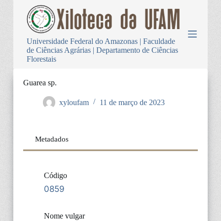
P
u
l
a
Universidade Federal do Amazonas | Faculdade
r
de Ciências Agrárias | Departamento de Ciências
p
Florestais
a
r
a
Guarea sp.
o
c
xyloufam
11 de março de 2023
o
n
t
e
Metadados
ú
d
o
Código
0859
Nome vulgar