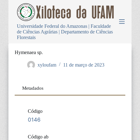
P
u
l
a
Universidade Federal do Amazonas | Faculdade
r
de Ciências Agrárias | Departamento de Ciências
p
Florestais
a
r
a
Hymenaea sp.
o
c
xyloufam
11 de março de 2023
o
n
t
e
Metadados
ú
d
o
Código
0146
Código ab