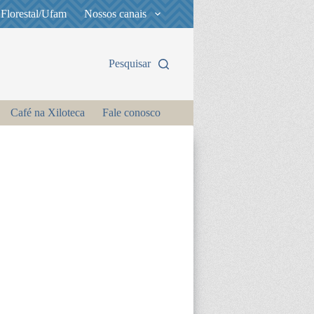
 Florestal/Ufam
Nossos canais
Pesquisar
Café na Xiloteca
Fale conosco