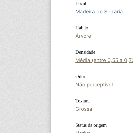
Local
Madeira de Serraria
Hábito
Árvore
Densidade
Média (entre 0,55 a 0,
Odor
Não perceptível
Textura
Grossa
Status da origem