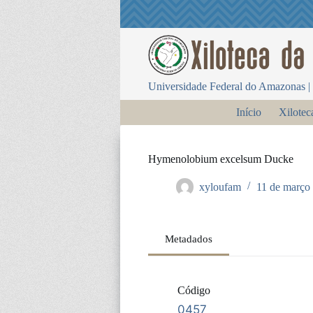
P
u
l
a
r
p
Universidade Federal do Amazonas | 
a
r
Início
Xilotec
a
o
c
o
Hymenolobium excelsum Ducke
n
t
xyloufam
11 de março
e
ú
d
o
Metadados
Código
0457