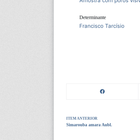
Amostra com poros visív
Determinante
Francisco Tarcísio
ITEM ANTERIOR
Simarouba amara Aubl.