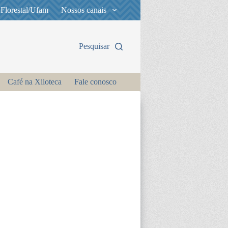
 Florestal/Ufam
Nossos canais
Pesquisar
Café na Xiloteca
Fale conosco