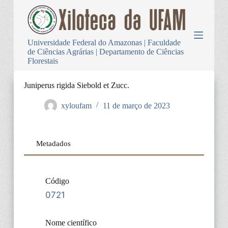
P
u
l
a
Universidade Federal do Amazonas | Faculdade
r
de Ciências Agrárias | Departamento de Ciências
p
Florestais
a
r
a
Juniperus rigida Siebold et Zucc.
o
c
xyloufam
11 de março de 2023
o
n
t
e
Metadados
ú
d
o
Código
0721
Nome científico