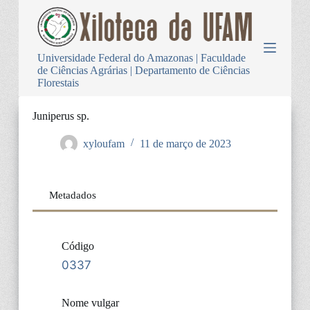
P
u
l
a
Universidade Federal do Amazonas | Faculdade
r
de Ciências Agrárias | Departamento de Ciências
p
Florestais
a
r
a
Juniperus sp.
o
c
xyloufam
11 de março de 2023
o
n
t
e
Metadados
ú
d
o
Código
0337
Nome vulgar