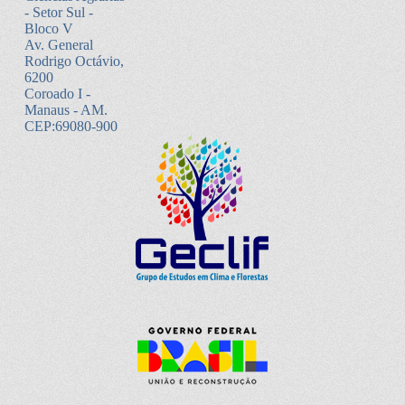
- Setor Sul -
Bloco V
Av. General
Rodrigo Octávio,
6200
Coroado I -
Manaus - AM.
CEP:69080-900