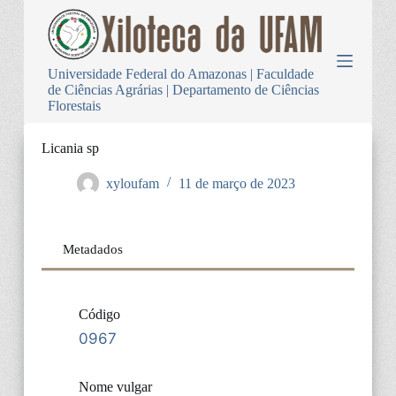
P
u
l
a
Universidade Federal do Amazonas | Faculdade
r
de Ciências Agrárias | Departamento de Ciências
p
Florestais
a
r
a
Licania sp
o
c
xyloufam
11 de março de 2023
o
n
t
e
Metadados
ú
d
o
Código
0967
Nome vulgar