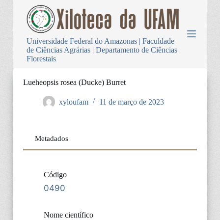
P
u
l
a
Universidade Federal do Amazonas | Faculdade
r
de Ciências Agrárias | Departamento de Ciências
p
Florestais
a
r
a
Lueheopsis rosea (Ducke) Burret
o
c
xyloufam
11 de março de 2023
o
n
t
e
Metadados
ú
d
o
Código
0490
Nome científico