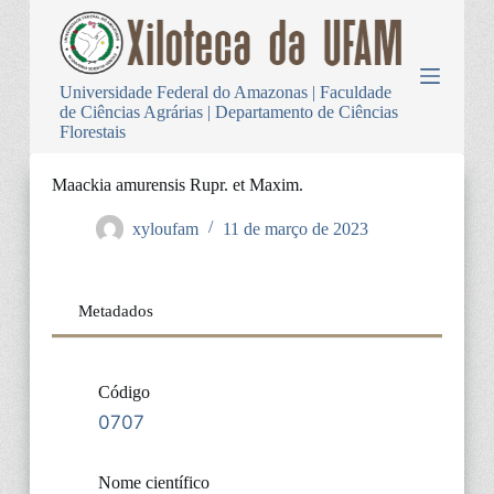
P
u
l
a
Universidade Federal do Amazonas | Faculdade
r
de Ciências Agrárias | Departamento de Ciências
p
Florestais
a
r
a
Maackia amurensis Rupr. et Maxim.
o
c
xyloufam
11 de março de 2023
o
n
t
e
Metadados
ú
d
o
Código
0707
Nome científico