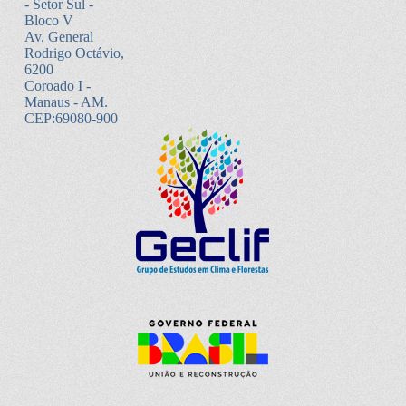
- Setor Sul -
Bloco V
Av. General
Rodrigo Octávio,
6200
Coroado I -
Manaus - AM.
CEP:69080-900