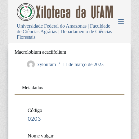
P
u
l
a
Universidade Federal do Amazonas | Faculdade
r
de Ciências Agrárias | Departamento de Ciências
p
Florestais
a
r
a
Macrolobium acaciifolium
o
c
xyloufam
11 de março de 2023
o
n
t
e
Metadados
ú
d
o
Código
0203
Nome vulgar