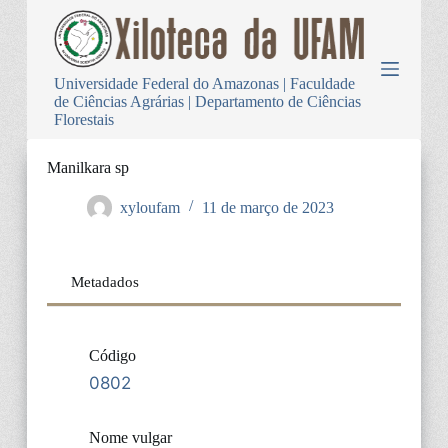
P
u
l
a
Universidade Federal do Amazonas | Faculdade
r
de Ciências Agrárias | Departamento de Ciências
p
Florestais
a
r
a
Manilkara sp
o
c
xyloufam
11 de março de 2023
o
n
t
e
Metadados
ú
d
o
Código
0802
Nome vulgar