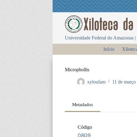
P
u
l
a
r
p
Universidade Federal do Amazonas | 
a
r
Início
Xilotec
a
o
c
o
Microphollis
n
t
xyloufam
11 de março
e
ú
d
o
Metadados
Código
0809