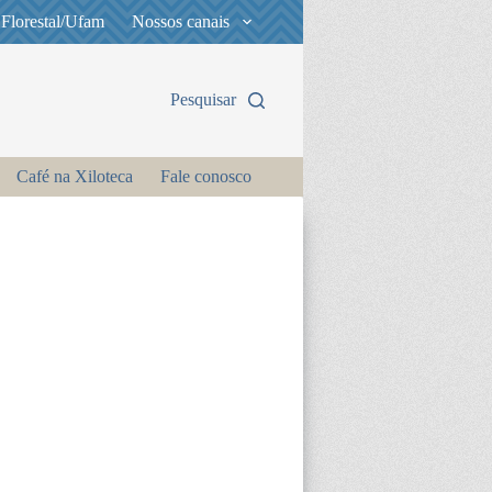
 Florestal/Ufam
Nossos canais
Pesquisar
Café na Xiloteca
Fale conosco