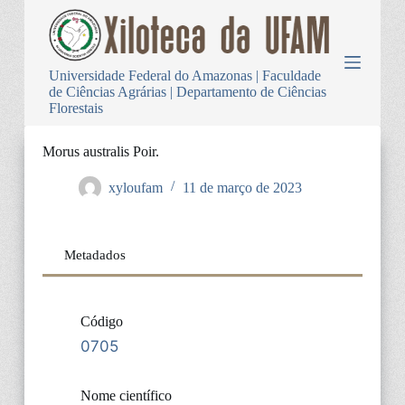
P
u
l
a
Universidade Federal do Amazonas | Faculdade
r
de Ciências Agrárias | Departamento de Ciências
p
Florestais
a
r
a
Morus australis Poir.
o
c
xyloufam
11 de março de 2023
o
n
t
e
Metadados
ú
d
o
Código
0705
Nome científico