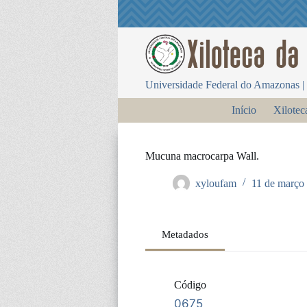
P
u
l
a
r
p
Universidade Federal do Amazonas | 
a
r
Início
Xilotec
a
o
c
o
Mucuna macrocarpa Wall.
n
t
xyloufam
11 de março
e
ú
d
o
Metadados
Código
0675