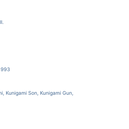
l.
/1993
hi, Kunigami Son, Kunigami Gun,