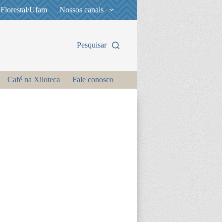
 Florestal/Ufam
Nossos canais
Pesquisar
Café na Xiloteca
Fale conosco