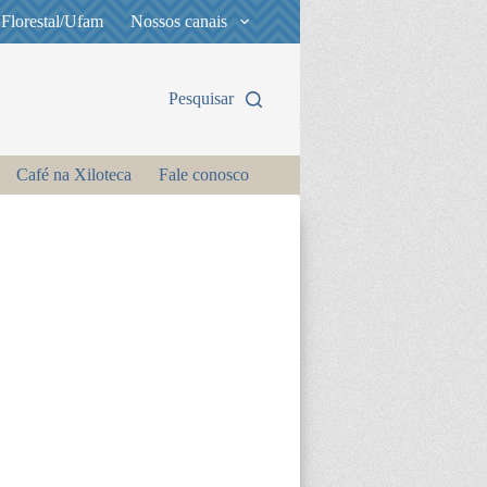
 Florestal/Ufam
Nossos canais
Pesquisar
Café na Xiloteca
Fale conosco