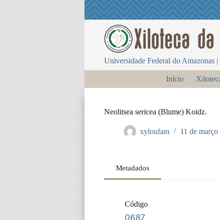
P
u
l
a
r
p
Universidade Federal do Amazonas | 
a
r
Início
Xilotec
a
o
c
o
Neolitsea sericea (Blume) Koidz.
n
t
xyloufam
11 de março
e
ú
d
o
Metadados
Código
0687