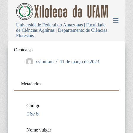
P
u
l
a
Universidade Federal do Amazonas | Faculdade
r
de Ciências Agrárias | Departamento de Ciências
p
Florestais
a
r
a
Ocotea sp
o
c
xyloufam
11 de março de 2023
o
n
t
e
Metadados
ú
d
o
Código
0876
Nome vulgar