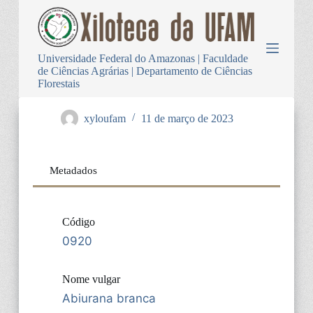
P
u
l
a
Universidade Federal do Amazonas | Faculdade
r
de Ciências Agrárias | Departamento de Ciências
p
Florestais
a
r
a
xyloufam
11 de março de 2023
o
c
o
n
Metadados
t
e
ú
d
Código
o
0920
Nome vulgar
Abiurana branca