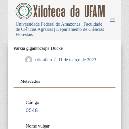
P
u
l
a
Universidade Federal do Amazonas | Faculdade
r
de Ciências Agrárias | Departamento de Ciências
p
Florestais
a
r
a
Parkia gigantocarpa Ducke
o
c
xyloufam
11 de março de 2023
o
n
t
e
Metadados
ú
d
o
Código
0548
Nome vulgar