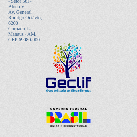
- Setor Sul -
Bloco V
Av. General
Rodrigo Octávio,
6200
Coroado I -
Manaus - AM.
CEP:69080-900