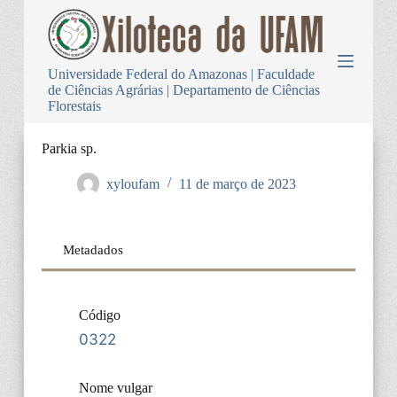
P
u
l
a
Universidade Federal do Amazonas | Faculdade
r
de Ciências Agrárias | Departamento de Ciências
p
Florestais
a
r
a
Parkia sp.
o
c
xyloufam
11 de março de 2023
o
n
t
e
Metadados
ú
d
o
Código
0322
Nome vulgar