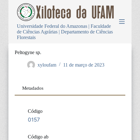
P
u
l
a
Universidade Federal do Amazonas | Faculdade
r
de Ciências Agrárias | Departamento de Ciências
p
Florestais
a
r
a
Peltogyne sp.
o
c
xyloufam
11 de março de 2023
o
n
t
e
Metadados
ú
d
o
Código
0157
Código ab