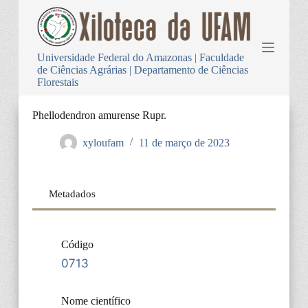
P
u
l
a
Universidade Federal do Amazonas | Faculdade
r
de Ciências Agrárias | Departamento de Ciências
p
Florestais
a
r
a
Phellodendron amurense Rupr.
o
c
xyloufam
11 de março de 2023
o
n
t
e
Metadados
ú
d
o
Código
0713
Nome científico