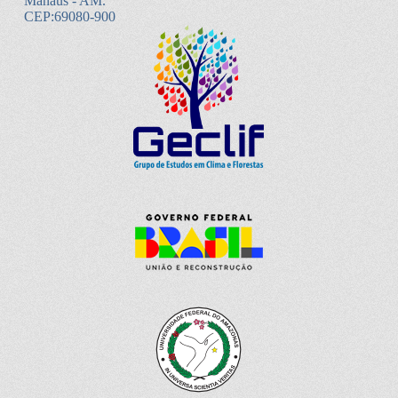
Manaus - AM.
CEP:69080-900