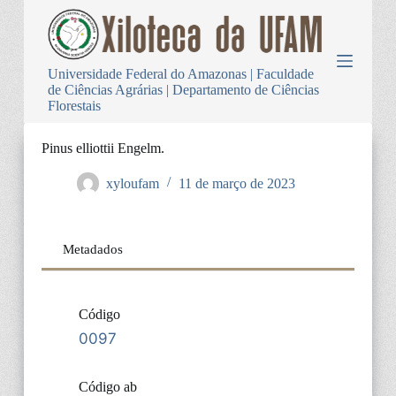
P
u
l
a
Universidade Federal do Amazonas | Faculdade
r
de Ciências Agrárias | Departamento de Ciências
p
Florestais
a
r
a
Pinus elliottii Engelm.
o
c
xyloufam
11 de março de 2023
o
n
t
e
Metadados
ú
d
o
Código
0097
Código ab