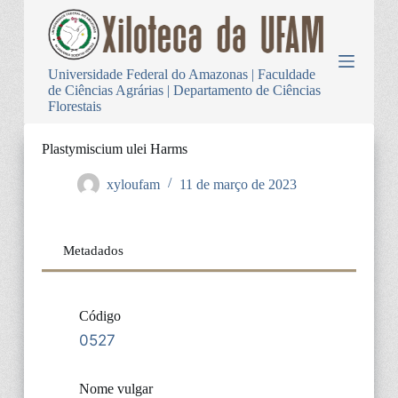
P
u
l
a
Universidade Federal do Amazonas | Faculdade
r
de Ciências Agrárias | Departamento de Ciências
p
Florestais
a
r
a
Plastymiscium ulei Harms
o
c
xyloufam
11 de março de 2023
o
n
t
e
Metadados
ú
d
o
Código
0527
Nome vulgar