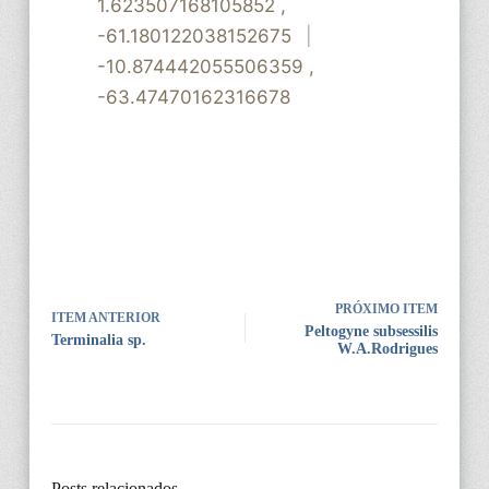
1.623507168105852
,
-61.180122038152675
|
-10.874442055506359
,
-63.47470162316678
PRÓXIMO ITEM
ITEM ANTERIOR
Peltogyne subsessilis
Terminalia sp.
W.A.Rodrigues
Posts relacionados