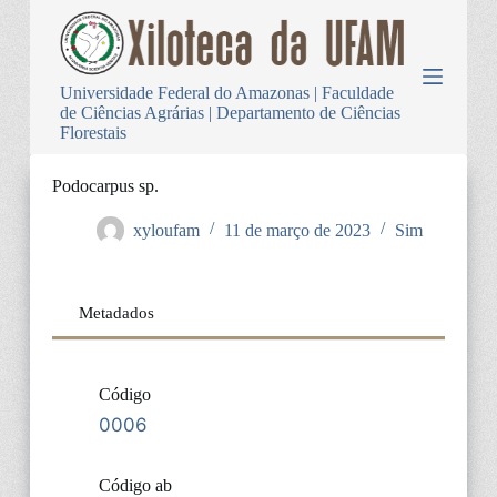
P
u
l
a
Universidade Federal do Amazonas | Faculdade
r
de Ciências Agrárias | Departamento de Ciências
p
Florestais
a
r
a
Podocarpus sp.
o
c
xyloufam
11 de março de 2023
Sim
o
n
t
e
Metadados
ú
d
o
Código
0006
Código ab