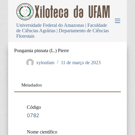
P
u
l
a
Universidade Federal do Amazonas | Faculdade
r
de Ciências Agrárias | Departamento de Ciências
p
Florestais
a
r
a
Pongamia pinnata (L.) Pierre
o
c
xyloufam
11 de março de 2023
o
n
t
e
Metadados
ú
d
o
Código
0782
Nome científico