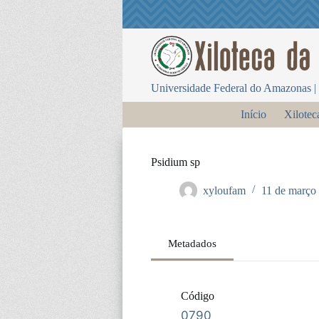
P
u
l
a
r
p
Universidade Federal do Amazonas | 
a
r
Início
Xilotec
a
o
c
o
Psidium sp
n
t
xyloufam
11 de março
e
ú
d
o
Metadados
Código
0790