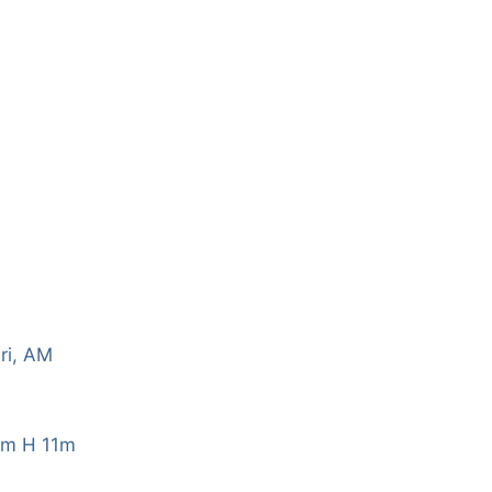
ri, AM
3m H 11m