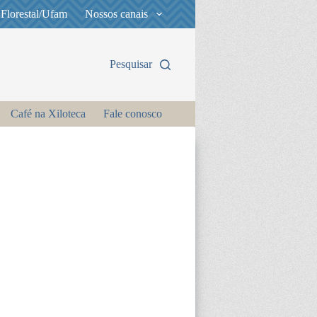
 Florestal/Ufam
Nossos canais
Pesquisar
Café na Xiloteca
Fale conosco