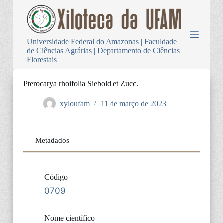
P
u
l
a
Universidade Federal do Amazonas | Faculdade
r
de Ciências Agrárias | Departamento de Ciências
p
Florestais
a
r
a
Pterocarya rhoifolia Siebold et Zucc.
o
c
xyloufam
11 de março de 2023
o
n
t
e
Metadados
ú
d
o
Código
0709
Nome científico