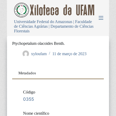
P
u
l
a
Universidade Federal do Amazonas | Faculdade
r
de Ciências Agrárias | Departamento de Ciências
p
Florestais
a
r
a
Ptychopetalum olacoides Benth.
o
c
xyloufam
11 de março de 2023
o
n
t
e
Metadados
ú
d
o
Código
0355
Nome científico