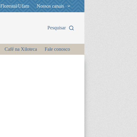
 Florestal/Ufam
Nossos canais
Pesquisar
Café na Xiloteca
Fale conosco