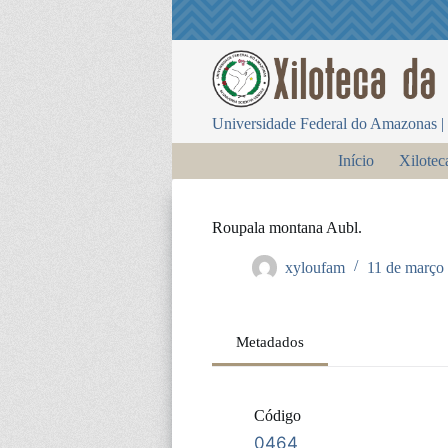
P
u
l
a
r
p
Universidade Federal do Amazonas | 
a
r
Início
Xilotec
a
o
c
o
Roupala montana Aubl.
n
t
xyloufam
11 de março
e
ú
d
o
Metadados
Código
0464