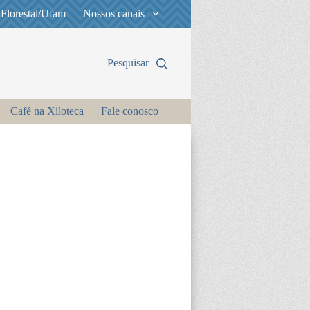
 Florestal/Ufam
Nossos canais
Pesquisar
Café na Xiloteca
Fale conosco