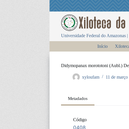
P
u
l
a
r
p
Universidade Federal do Amazonas | 
a
r
Início
Xilotec
a
o
c
o
Didymopanax morototoni (Aubl.) De
n
t
xyloufam
11 de março
e
ú
d
o
Metadados
Código
0408