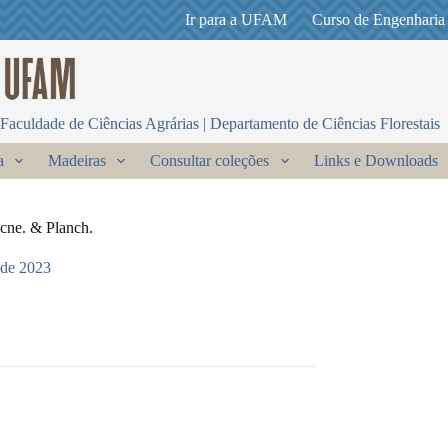
Ir para a UFAM
Curso de Engenharia
Faculdade de Ciências Agrárias | Departamento de Ciências Florestais
a
Madeiras
Consultar coleções
Links e Downloads
cne. & Planch.
 de 2023