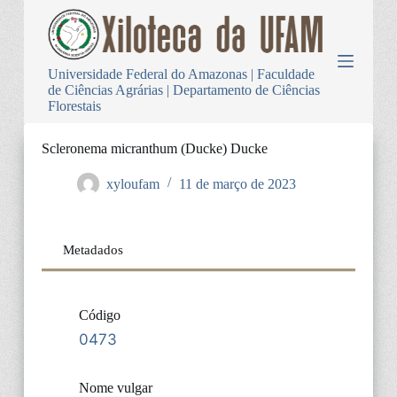
P
u
l
a
Universidade Federal do Amazonas | Faculdade
r
de Ciências Agrárias | Departamento de Ciências
p
Florestais
a
r
a
Scleronema micranthum (Ducke) Ducke
o
c
xyloufam
11 de março de 2023
o
n
t
e
Metadados
ú
d
o
Código
0473
Nome vulgar