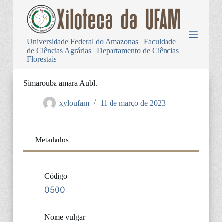
P
u
l
a
Universidade Federal do Amazonas | Faculdade
r
de Ciências Agrárias | Departamento de Ciências
p
Florestais
a
r
a
Simarouba amara Aubl.
o
c
xyloufam
11 de março de 2023
o
n
t
e
Metadados
ú
d
o
Código
0500
Nome vulgar