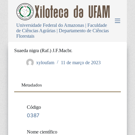
P
u
l
a
Universidade Federal do Amazonas | Faculdade
r
de Ciências Agrárias | Departamento de Ciências
p
Florestais
a
r
a
Suaeda nigra (Raf.) J.F.Macbr.
o
c
xyloufam
11 de março de 2023
o
n
t
e
Metadados
ú
d
o
Código
0387
Nome científico