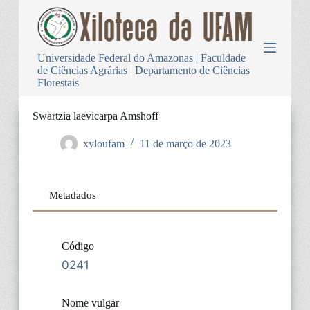
P
u
l
a
Universidade Federal do Amazonas | Faculdade
r
de Ciências Agrárias | Departamento de Ciências
p
Florestais
a
r
a
Swartzia laevicarpa Amshoff
o
c
xyloufam
11 de março de 2023
o
n
t
e
Metadados
ú
d
o
Código
0241
Nome vulgar