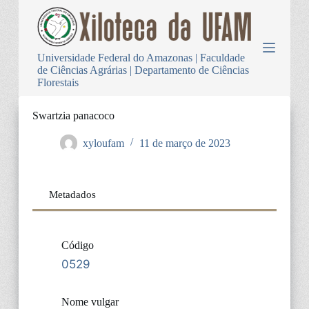
P
u
l
a
Universidade Federal do Amazonas | Faculdade
r
de Ciências Agrárias | Departamento de Ciências
p
Florestais
a
r
a
Swartzia panacoco
o
c
xyloufam
11 de março de 2023
o
n
t
e
Metadados
ú
d
o
Código
0529
Nome vulgar