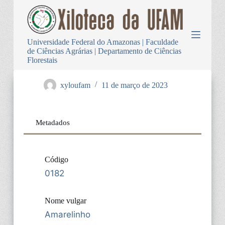
P
u
l
a
Universidade Federal do Amazonas | Faculdade
r
de Ciências Agrárias | Departamento de Ciências
p
Florestais
a
r
a
xyloufam
11 de março de 2023
o
c
o
n
Metadados
t
e
ú
d
Código
o
0182
Nome vulgar
Amarelinho