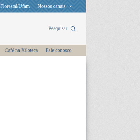
 Florestal/Ufam
Nossos canais
Pesquisar
Café na Xiloteca
Fale conosco