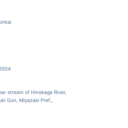
monkai
/2004
per stream of Hinokage River,
ki Gun, Miyazaki Pref.,