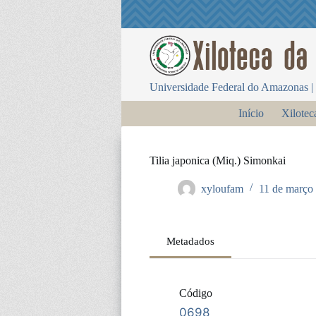
P
u
l
a
r
p
Universidade Federal do Amazonas | 
a
r
Início
Xilotec
a
o
c
o
Tilia japonica (Miq.) Simonkai
n
t
xyloufam
11 de março
e
ú
d
o
Metadados
Código
0698