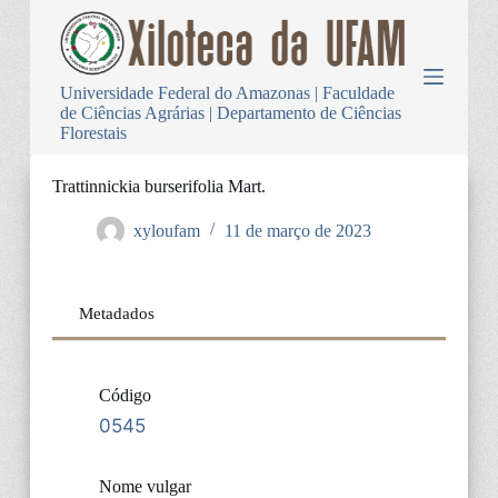
P
u
l
a
Universidade Federal do Amazonas | Faculdade
r
de Ciências Agrárias | Departamento de Ciências
p
Florestais
a
r
a
Trattinnickia burserifolia Mart.
o
c
xyloufam
11 de março de 2023
o
n
t
e
Metadados
ú
d
o
Código
0545
Nome vulgar