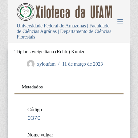
P
u
l
a
Universidade Federal do Amazonas | Faculdade
r
de Ciências Agrárias | Departamento de Ciências
p
Florestais
a
r
a
Triplaris weigeltiana (Rchb.) Kuntze
o
c
xyloufam
11 de março de 2023
o
n
t
e
Metadados
ú
d
o
Código
0370
Nome vulgar