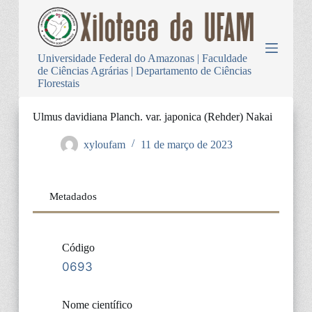
P
u
l
a
Universidade Federal do Amazonas | Faculdade
r
de Ciências Agrárias | Departamento de Ciências
p
Florestais
a
r
a
Ulmus davidiana Planch. var. japonica (Rehder) Nakai
o
c
xyloufam
11 de março de 2023
o
n
t
e
Metadados
ú
d
o
Código
0693
Nome científico