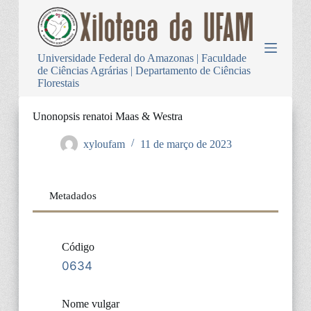
P
u
l
a
Universidade Federal do Amazonas | Faculdade
r
de Ciências Agrárias | Departamento de Ciências
p
Florestais
a
r
a
Unonopsis renatoi Maas & Westra
o
c
xyloufam
11 de março de 2023
o
n
t
e
Metadados
ú
d
o
Código
0634
Nome vulgar