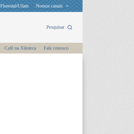
 Florestal/Ufam
Nossos canais
Pesquisar
Café na Xiloteca
Fale conosco