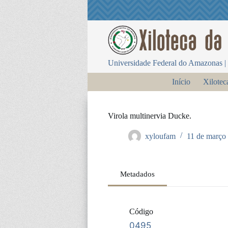
P
u
l
a
r
p
Universidade Federal do Amazonas | 
a
r
Início
Xilotec
a
o
c
o
Virola multinervia Ducke.
n
t
xyloufam
11 de março
e
ú
d
o
Metadados
Código
0495