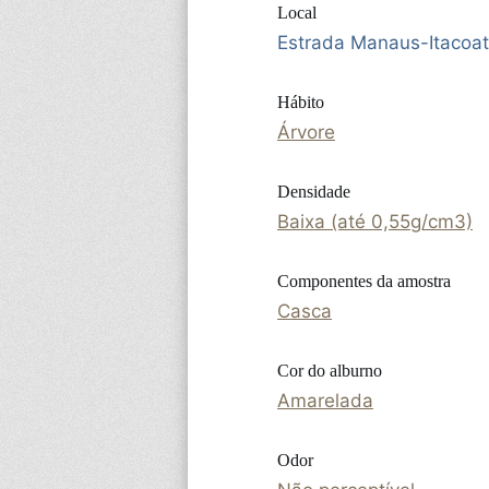
Local
Estrada Manaus-Itacoat
Hábito
Árvore
Densidade
Baixa (até 0,55g/cm3)
Componentes da amostra
Casca
Cor do alburno
Amarelada
Odor