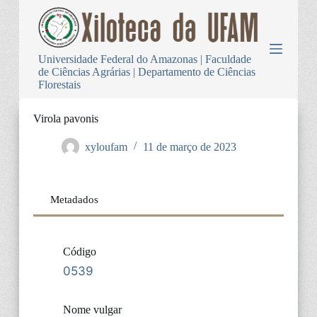
P
u
l
a
Universidade Federal do Amazonas | Faculdade
r
de Ciências Agrárias | Departamento de Ciências
p
Florestais
a
r
a
Virola pavonis
o
c
xyloufam
11 de março de 2023
o
n
t
e
Metadados
ú
d
o
Código
0539
Nome vulgar