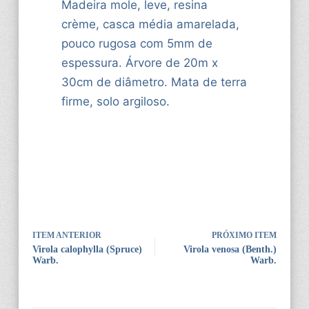
Madeira mole, leve, resina
crème, casca média amarelada,
pouco rugosa com 5mm de
espessura. Árvore de 20m x
30cm de diâmetro. Mata de terra
firme, solo argiloso.
ITEM ANTERIOR
PRÓXIMO ITEM
Virola calophylla (Spruce)
Virola venosa (Benth.)
Warb.
Warb.