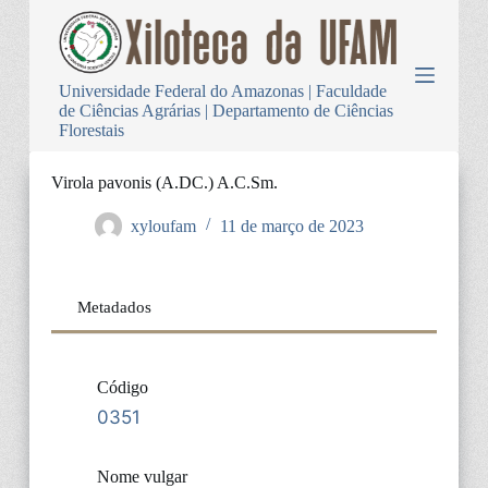
P
u
l
a
Universidade Federal do Amazonas | Faculdade
r
de Ciências Agrárias | Departamento de Ciências
p
Florestais
a
r
a
Virola pavonis (A.DC.) A.C.Sm.
o
c
xyloufam
11 de março de 2023
o
n
t
e
Metadados
ú
d
o
Código
0351
Nome vulgar