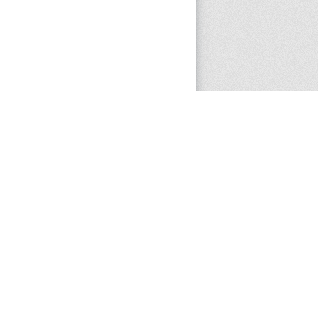
PRÓXIMO ITEM
Psidium sp