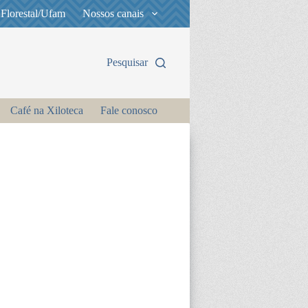
 Florestal/Ufam
Nossos canais
Pesquisar
Café na Xiloteca
Fale conosco