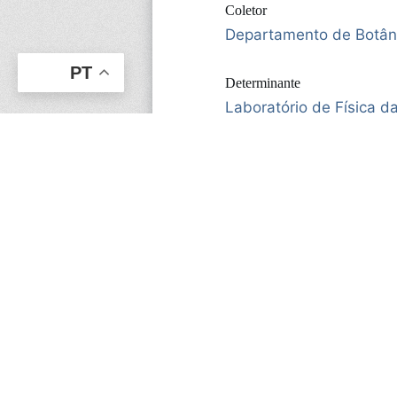
Coletor
Departamento de Botân
PT
Determinante
Laboratório de Física d
ITEM ANTERIOR
Iryanthera sp