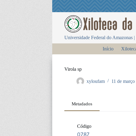
P
u
l
a
r
p
Universidade Federal do Amazonas | 
a
r
Início
Xilotec
a
o
c
o
Virola sp
n
t
xyloufam
11 de março
e
ú
d
o
Metadados
Código
0787