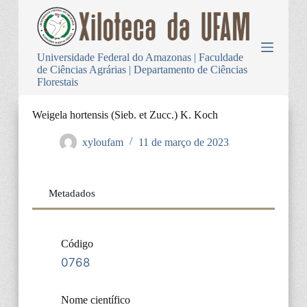
P
u
l
a
Universidade Federal do Amazonas | Faculdade
r
de Ciências Agrárias | Departamento de Ciências
p
Florestais
a
r
a
Weigela hortensis (Sieb. et Zucc.) K. Koch
o
c
xyloufam
11 de março de 2023
o
n
t
e
Metadados
ú
d
o
Código
0768
Nome científico